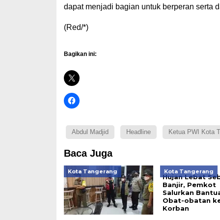
dapat menjadi bagian untuk berperan serta 
(Red/*)
Bagikan ini:
Abdul Madjid
Headline
Ketua PWI Kota T
Baca Juga
Kota Tangerang
Kota Tangerang
Hujan Lebat Se
Banjir, Pemkot
Salurkan Bantu
Obat-obatan k
Korban