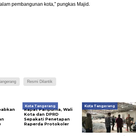
dalam pembangunan kota,” pungkas Majid.
angerang
Resmi Dilantik
Kota Tangerang
Kota Tangerang
babkan
Rapat Paripurna, Wali
Kota dan DPRD
an
Sepakati Penetapan
e
Raperda Protokoler