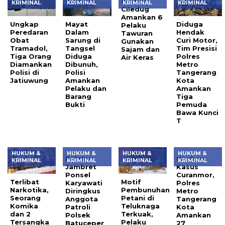
Polsek
KRIMINAL
KRIMINAL
KRIMINAL
KRIMINAL
Ciledug
Amankan 6
Ungkap
Mayat
Diduga
Pelaku
Peredaran
Dalam
Hendak
Tawuran
Obat
Sarung di
Curi Motor,
Gunakan
Tramadol,
Tangsel
Tim Presisi
Sajam dan
Tiga Orang
Diduga
Polres
Air Keras
Diamankan
Dibunuh,
Metro
Polisi di
Polisi
Tangerang
Jatiuwung
Amankan
Kota
Pelaku dan
Amankan
Barang
Tiga
Bukti
Pemuda
Bawa Kunci
T
HUKUM &
HUKUM &
HUKUM &
HUKUM &
Pelaku
Ungkap
KRIMINAL
KRIMINAL
KRIMINAL
KRIMINAL
Jambret
Kasus
Ponsel
Curanmor,
Terlibat
Motif
Karyawati
Polres
Narkotika,
Pembunuhan
Diringkus
Metro
Seorang
Petani di
Anggota
Tangerang
Komika
Teluknaga
Patroli
Kota
dan 2
Terkuak,
Polsek
Amankan
Tersangka
Pelaku
Batuceper
27