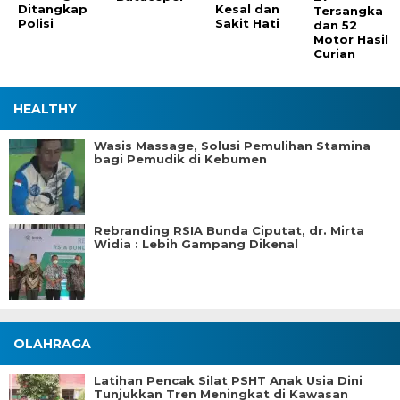
Ditangkap
Kesal dan
Tersangka
Polisi
Sakit Hati
dan 52
Motor Hasil
Curian
HEALTHY
Wasis Massage, Solusi Pemulihan Stamina
bagi Pemudik di Kebumen
Rebranding RSIA Bunda Ciputat, dr. Mirta
Widia : Lebih Gampang Dikenal
OLAHRAGA
Latihan Pencak Silat PSHT Anak Usia Dini
Tunjukkan Tren Meningkat di Kawasan