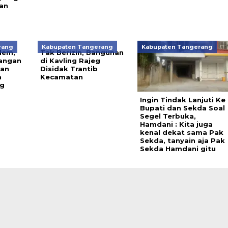
an
rang
Kabupaten Tangerang
Kabupaten Tangerang
dem,
Tak Berizin, Bangunan
angan
di Kavling Rajeg
lan
Disidak Trantib
a
Kecamatan
ng
Ingin Tindak Lanjuti Ke
Bupati dan Sekda Soal
Segel Terbuka,
Hamdani : Kita juga
kenal dekat sama Pak
Sekda, tanyain aja Pak
Sekda Hamdani gitu