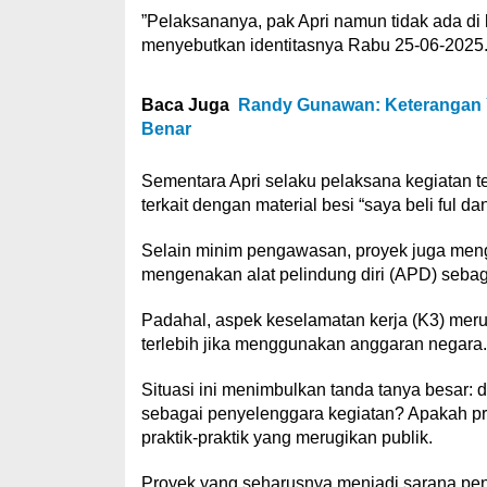
‎”Pelaksananya, pak Apri namun tidak ada di
menyebutkan identitasnya Rabu 25-06-2025
Baca Juga
Randy Gunawan: Keterangan 
Benar
Sementara Apri selaku pelaksana kegiatan t
terkait dengan material besi “saya beli ful da
‎Selain minim pengawasan, proyek juga menga
mengenakan alat pelindung diri (APD) seba
Padahal, aspek keselamatan kerja (K3) mer
terlebih jika menggunakan anggaran negara.
‎Situasi ini menimbulkan tanda tanya besar
sebagai penyelenggara kegiatan? Apakah pro
praktik-praktik yang merugikan publik.
‎Proyek yang seharusnya menjadi sarana penu