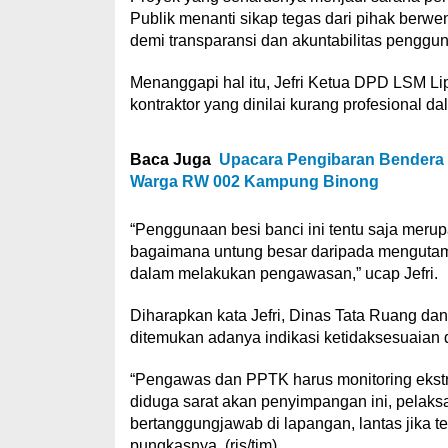
Publik menanti sikap tegas dari pihak berw
demi transparansi dan akuntabilitas penggu
Menanggapi hal itu, Jefri Ketua DPD LSM L
kontraktor yang dinilai kurang profesional d
Baca Juga
Upacara Pengibaran Bendera
Warga RW 002 Kampung Binong
“Penggunaan besi banci ini tentu saja meru
bagaimana untung besar daripada mengutama
dalam melakukan pengawasan,” ucap Jefri.
Diharapkan kata Jefri, Dinas Tata Ruang da
ditemukan adanya indikasi ketidaksesuaian 
“Pengawas dan PPTK harus monitoring ekstr
diduga sarat akan penyimpangan ini, pelaksa
bertanggungjawab di lapangan, lantas jika te
pungkasnya. (ris/tim)