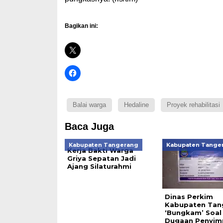
Bagikan ini:
Balai warga
Hedaline
Proyek rehabilitasi
Baca Juga
Kabupaten Tangerang
Kabupaten Tange
Kerja Bakti Warga
Griya Sepatan Jadi
Ajang Silaturahmi
Dinas Perkim
Kabupaten Tan
‘Bungkam’ Soal
Dugaan Penyim