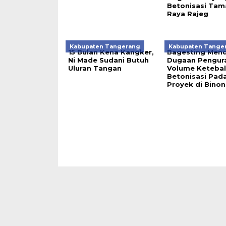
Betonisasi Tam
Raya Rajeg
Kabupaten Tangerang
Kabupaten Tange
15 Bulan Kena Kangker,
Bagesting Men
Ni Made Sudani Butuh
Dugaan Pengur
Uluran Tangan
Volume Keteba
Betonisasi Pad
Proyek di Bino