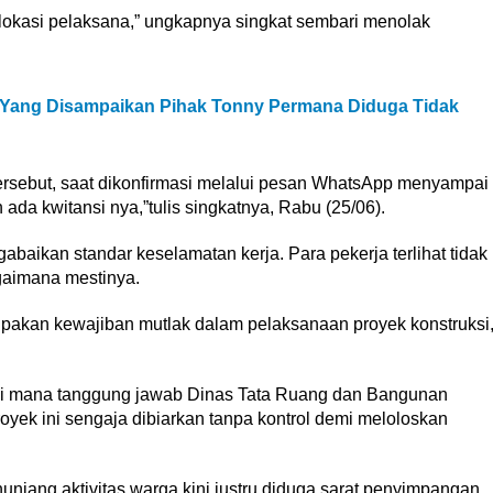
 lokasi pelaksana,” ungkapnya singkat sembari menolak
.
Yang Disampaikan Pihak Tonny Permana Diduga Tidak
ersebut, saat dikonfirmasi melalui pesan WhatsApp menyampai
n ada kwitansi nya,”tulis singkatnya, Rabu (25/06).
baikan standar keselamatan kerja. Para pekerja terlihat tidak
gaimana mestinya.
upakan kewajiban mutlak dalam pelaksanaan proyek konstruksi
: di mana tanggung jawab Dinas Tata Ruang dan Bangunan
yek ini sengaja dibiarkan tanpa kontrol demi meloloskan
njang aktivitas warga kini justru diduga sarat penyimpangan.