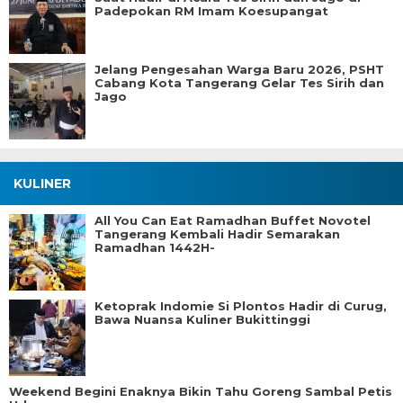
Padepokan RM Imam Koesupangat
Jelang Pengesahan Warga Baru 2026, PSHT
Cabang Kota Tangerang Gelar Tes Sirih dan
Jago
KULINER
All You Can Eat Ramadhan Buffet Novotel
Tangerang Kembali Hadir Semarakan
Ramadhan 1442H-
Ketoprak Indomie Si Plontos Hadir di Curug,
Bawa Nuansa Kuliner Bukittinggi
Weekend Begini Enaknya Bikin Tahu Goreng Sambal Petis