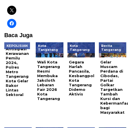
Baca Juga
KEPOLISIAN
Kota
Kota
Berita
Antisipasi
Tangerang
Tangerang
Tangerang
Kerawanan
Pemilu
Wali Kota
Gegara
Gelar
2024,
Tangerang
Harlah
Muscam
Polres
Resmi
Pancasila,
Perdana di
Metro
Membuka
Kesbangpol
Cibodas,
Tangerang
Jakcloth
Kota
Partai
Kota Gelar
Lebaran
Tangerang
Golkar
Rakor
Fair 2026
Didemo
Targetkan
Lintas
Kota
Aktivis
Tambah
Sektoral
Tangerang
Kursi dan
Kebermanfa
bagi
Masyarakat