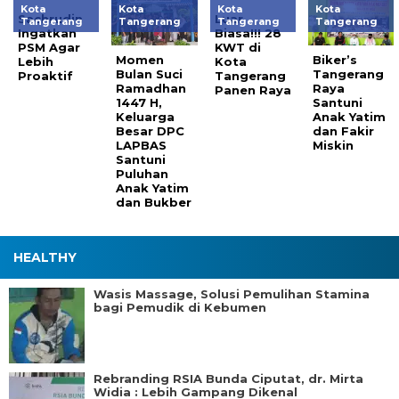
Kota
Kota
Kota
Kota
Sachrudin
Luar
Tangerang
Tangerang
Tangerang
Tangerang
Ingatkan
Biasa!!! 28
PSM Agar
KWT di
Momen
Biker’s
Lebih
Kota
Bulan Suci
Tangerang
Proaktif
Tangerang
Ramadhan
Raya
Panen Raya
1447 H,
Santuni
Keluarga
Anak Yatim
Besar DPC
dan Fakir
LAPBAS
Miskin
Santuni
Puluhan
Anak Yatim
dan Bukber
HEALTHY
Wasis Massage, Solusi Pemulihan Stamina
bagi Pemudik di Kebumen
Rebranding RSIA Bunda Ciputat, dr. Mirta
Widia : Lebih Gampang Dikenal