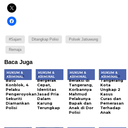
#Sajam
Ditangkap Polisi
Polsek Jatiuwung
Remaja
Baca Juga
HUKUM &
HUKUM &
HUKUM &
HUKUM &
Gunakan
Polisi
Begal
Polrestro
KRIMINAL
KRIMINAL
KRIMINAL
KRIMINAL
Batu
Bergerak
Beraksi di
Tangerang
Konblok, 4
Cepat,
Tangerang,
Kota
Pelaku
Identitas
Korbannya
Ungkap 2
Pengeroyokan
Jasad Pria
Mahmud
Kasus
Sekuriti
Dalam
Pelakunya
Curas dan
Diamankan
Karung
Bapak dan
Pemerasan
Polisi
Terungkap
Anak di Dor
Terhadap
Polisi
Anak