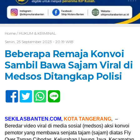
Home /
HUKUM & KRIMINAL
Senin, 25 September 2023 - 20:19 WIB
Beberapa Remaja Konvoi
Sambil Bawa Sajam Viral di
Medsos Ditangkap Polisi
SEKILASBANTEN.COM,
KOTA TANGERANG
, –
Beredar video viral di media sosial (medsos) aksi konvoi
pemotor yang membawa senjata tajam (sajam) diatas Fly
Over Taman Cibodas, Kelurahan Uwung Jaya, Kecamatan