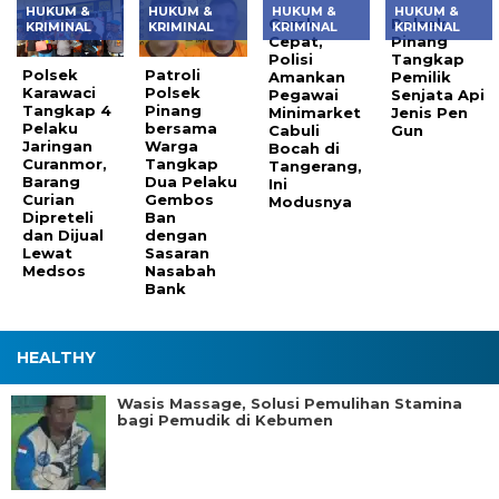
HUKUM &
HUKUM &
HUKUM &
HUKUM &
Gerak
Polsek
KRIMINAL
KRIMINAL
KRIMINAL
KRIMINAL
Cepat,
Pinang
Polisi
Tangkap
Polsek
Patroli
Amankan
Pemilik
Karawaci
Polsek
Pegawai
Senjata Api
Tangkap 4
Pinang
Minimarket
Jenis Pen
Pelaku
bersama
Cabuli
Gun
Jaringan
Warga
Bocah di
Curanmor,
Tangkap
Tangerang,
Barang
Dua Pelaku
Ini
Curian
Gembos
Modusnya
Dipreteli
Ban
dan Dijual
dengan
Lewat
Sasaran
Medsos
Nasabah
Bank
HEALTHY
Wasis Massage, Solusi Pemulihan Stamina
bagi Pemudik di Kebumen