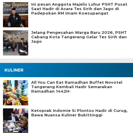
Ini pesan Anggota Majelis Luhur PSHT Pusat
Saat Hadir di Acara Tes Sirih dan Jago di
Padepokan RM Imam Koesupangat
Jelang Pengesahan Warga Baru 2026, PSHT
Cabang Kota Tangerang Gelar Tes Sirih dan
Jago
KULINER
All You Can Eat Ramadhan Buffet Novotel
Tangerang Kembali Hadir Semarakan
Ramadhan 1442H-
Ketoprak Indomie Si Plontos Hadir di Curug,
Bawa Nuansa Kuliner Bukittinggi