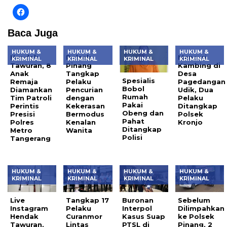
Baca Juga
HUKUM &
HUKUM &
HUKUM &
HUKUM &
Hendak
Polsek
Mencuri
KRIMINAL
KRIMINAL
KRIMINAL
KRIMINAL
Tawuran, 8
Pinang
Kambing di
Anak
Tangkap
Desa
Spesialis
Remaja
Pelaku
Pagedangan
Bobol
Diamankan
Pencurian
Udik, Dua
Rumah
Tim Patroli
dengan
Pelaku
Pakai
Perintis
Kekerasan
Ditangkap
Obeng dan
Presisi
Bermodus
Polsek
Pahat
Polres
Kenalan
Kronjo
Ditangkap
Metro
Wanita
Polisi
Tangerang
HUKUM &
HUKUM &
HUKUM &
HUKUM &
KRIMINAL
KRIMINAL
KRIMINAL
KRIMINAL
Live
Tangkap 17
Buronan
Sebelum
Instagram
Pelaku
Interpol
Dilimpahkan
Hendak
Curanmor
Kasus Suap
ke Polsek
Tawuran,
Lintas
PTSL di
Pinang, 2