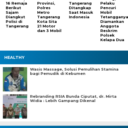
16 Remaja
Provinsi,
Tangerang
Pelaku
Berikut
Polres
Ditangkap
Pencuri
Sajam
Metro
Saat Masuk
Mobil
Diangkut
Tangerang
Indonesia
Tetanggany
Polisi di
Kota Sita
Diamankan
Tangerang
21 Motor
Anggota
dan 3 Mobil
Reskrim
Polsek
Kelapa Dua
HEALTHY
Wasis Massage, Solusi Pemulihan Stamina
bagi Pemudik di Kebumen
Rebranding RSIA Bunda Ciputat, dr. Mirta
Widia : Lebih Gampang Dikenal